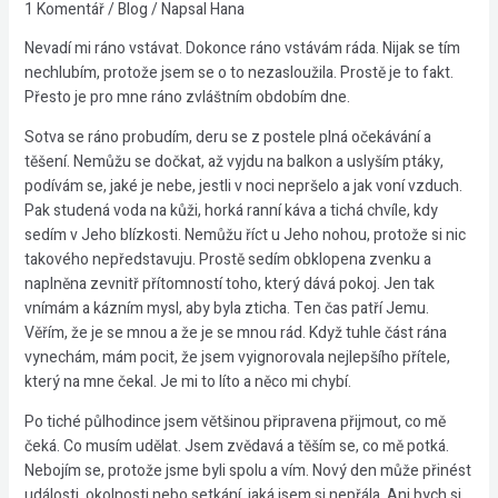
1 Komentář
/
Blog
/ Napsal
Hana
Nevadí mi ráno vstávat. Dokonce ráno vstávám ráda. Nijak se tím
nechlubím, protože jsem se o to nezasloužila. Prostě je to fakt.
Přesto je pro mne ráno zvláštním obdobím dne.
Sotva se ráno probudím, deru se z postele plná očekávání a
těšení. Nemůžu se dočkat, až vyjdu na balkon a uslyším ptáky,
podívám se, jaké je nebe, jestli v noci nepršelo a jak voní vzduch.
Pak studená voda na kůži, horká ranní káva a tichá chvíle, kdy
sedím v Jeho blízkosti. Nemůžu říct u Jeho nohou, protože si nic
takového nepředstavuju. Prostě sedím obklopena zvenku a
naplněna zevnitř přítomností toho, který dává pokoj. Jen tak
vnímám a kázním mysl, aby byla zticha. Ten čas patří Jemu.
Věřím, že je se mnou a že je se mnou rád. Když tuhle část rána
vynechám, mám pocit, že jsem vyignorovala nejlepšího přítele,
který na mne čekal. Je mi to líto a něco mi chybí.
Po tiché půlhodince jsem většinou připravena přijmout, co mě
čeká. Co musím udělat. Jsem zvědavá a těším se, co mě potká.
Nebojím se, protože jsme byli spolu a vím. Nový den může přinést
události, okolnosti nebo setkání, jaká jsem si nepřála. Ani bych si