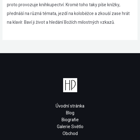
proto provozuje knihkupectví. Kromě toho taky píše knížky,
přednáší na různá témata, jezdí na koloběžce a zkouší zase hrát
na klavír. Baví ji život a hledání Božích milostných vzkazů.
Úvodní stránka
Blog
Biografie
Galerie Světlo
Obchod