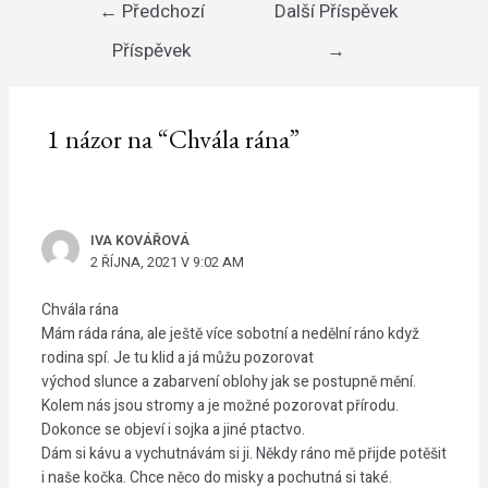
Navigace
←
Předchozí
Další Příspěvek
pro
příspěvek
Příspěvek
→
1 názor na “Chvála rána”
IVA KOVÁŘOVÁ
2 ŘÍJNA, 2021 V 9:02 AM
Chvála rána
Mám ráda rána, ale ještě více sobotní a nedělní ráno když
rodina spí. Je tu klid a já můžu pozorovat
východ slunce a zabarvení oblohy jak se postupně mění.
Kolem nás jsou stromy a je možné pozorovat přírodu.
Dokonce se objeví i sojka a jiné ptactvo.
Dám si kávu a vychutnávám si ji. Někdy ráno mě přijde potěšit
i naše kočka. Chce něco do misky a pochutná si také.