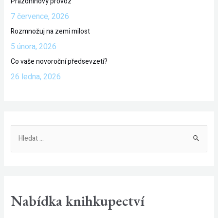
Prázdninový provoz
7 července, 2026
Rozmnožuj na zemi milost
5 února, 2026
Co vaše novoroční předsevzetí?
26 ledna, 2026
V
y
h
l
e
Nabídka knihkupectví
d
a