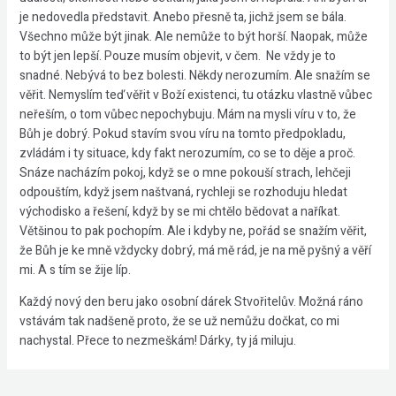
je nedovedla představit. Anebo přesně ta, jichž jsem se bála.
Všechno může být jinak. Ale nemůže to být horší. Naopak, může
to být jen lepší. Pouze musím objevit, v čem. Ne vždy je to
snadné. Nebývá to bez bolesti. Někdy nerozumím. Ale snažím se
věřit. Nemyslím teď věřit v Boží existenci, tu otázku vlastně vůbec
neřeším, o tom vůbec nepochybuju. Mám na mysli víru v to, že
Bůh je dobrý. Pokud stavím svou víru na tomto předpokladu,
zvládám i ty situace, kdy fakt nerozumím, co se to děje a proč.
Snáze nacházím pokoj, když se o mne pokouší strach, lehčeji
odpouštím, když jsem naštvaná, rychleji se rozhoduju hledat
východisko a řešení, když by se mi chtělo bědovat a naříkat.
Většinou to pak pochopím. Ale i kdyby ne, pořád se snažím věřit,
že Bůh je ke mně vždycky dobrý, má mě rád, je na mě pyšný a věří
mi. A s tím se žije líp.
Každý nový den beru jako osobní dárek Stvořitelův. Možná ráno
vstávám tak nadšeně proto, že se už nemůžu dočkat, co mi
nachystal. Přece to nezmeškám! Dárky, ty já miluju.