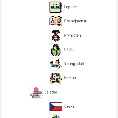
Leporela
Pro nejmenší
První čtení
Už čtu
Young adult
Komiks
Beletrie
Česká