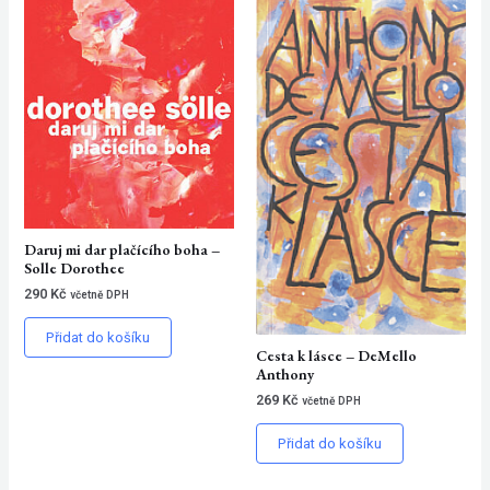
Daruj mi dar plačícího boha –
Solle Dorothee
290
Kč
včetně DPH
Přidat do košíku
Cesta k lásce – DeMello
Anthony
269
Kč
včetně DPH
Přidat do košíku