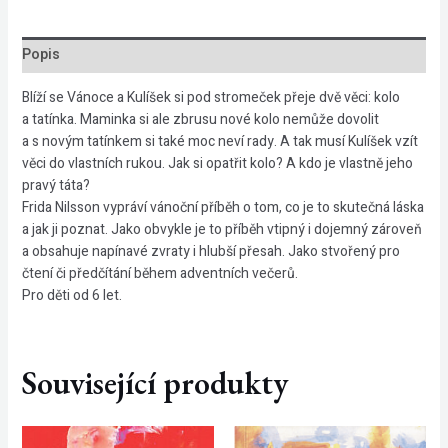
Popis
Blíží se Vánoce a Kulíšek si pod stromeček přeje dvě věci: kolo
a tatínka. Maminka si ale zbrusu nové kolo nemůže dovolit
a s novým tatínkem si také moc neví rady. A tak musí Kulíšek vzít
věci do vlastních rukou. Jak si opatřit kolo? A kdo je vlastně jeho
pravý táta?
Frida Nilsson vypráví vánoční příběh o tom, co je to skutečná láska
a jak ji poznat. Jako obvykle je to příběh vtipný i dojemný zároveň
a obsahuje napínavé zvraty i hlubší přesah. Jako stvořený pro
čtení či předčítání během adventních večerů.
Pro děti od 6 let.
Související produkty