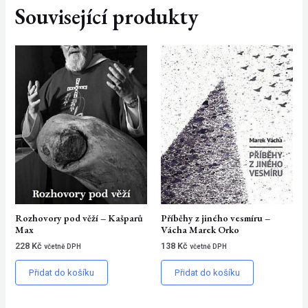
Související produkty
Rozhovory pod věží – Kašparů
Příběhy z jiného vesmíru –
Max
Vácha Marek Orko
228
Kč
138
Kč
včetně DPH
včetně DPH
Přidat do košíku
Přidat do košíku