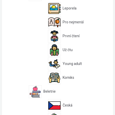
Leporela
Pro nejmenší
První čtení
Už čtu
Young adult
Komiks
Beletrie
Česká