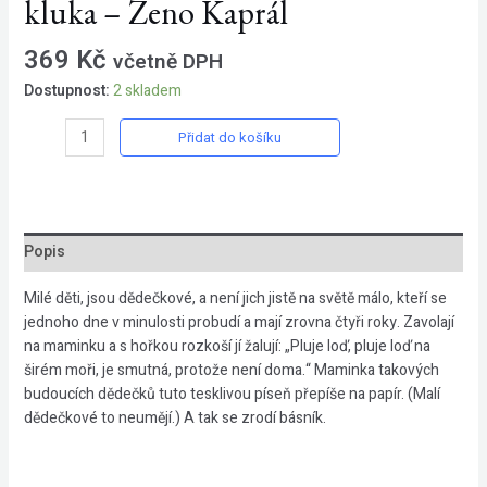
kluka – Zeno Kaprál
369
Kč
včetně DPH
Dostupnost:
2 skladem
Říkadla
Přidat do košíku
pro
tři
holčičky
a
jednoho
Popis
kluka
-
Milé děti, jsou dědečkové, a není jich jistě na světě málo, kteří se
Zeno
jednoho dne v minulosti probudí a mají zrovna čtyři roky. Zavolají
Kaprál
na maminku a s hořkou rozkoší jí žalují: „Pluje loď, pluje loď na
množství
širém moři, je smutná, protože není doma.“ Maminka takových
budoucích dědečků tuto tesklivou píseň přepíše na papír. (Malí
dědečkové to neumějí.) A tak se zrodí básník.