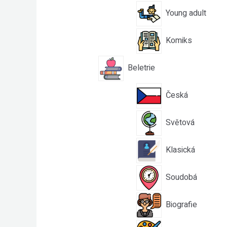
Young adult
Komiks
Beletrie
Česká
Světová
Klasická
Soudobá
Biografie