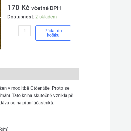
170
Kč
včetně DPH
Dostupnost:
2 skladem
Otčenáš
Přidat do
košíku
–
Špidlík
Tomáš
množství
ažen v modlitbě Otčenáše. Proto se
mání. Tato kniha skutečně vznikla při
dává se na přání účastníků.
Řím)