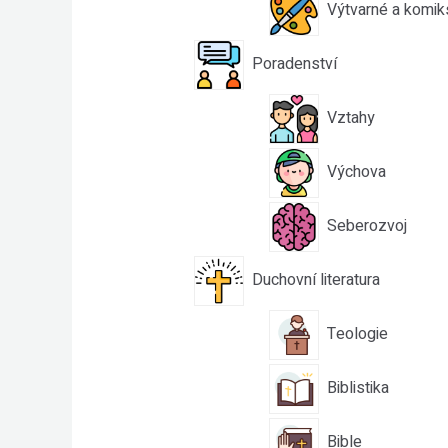
Výtvarné a komik
Poradenství
Vztahy
Výchova
Seberozvoj
Duchovní literatura
Teologie
Biblistika
Bible