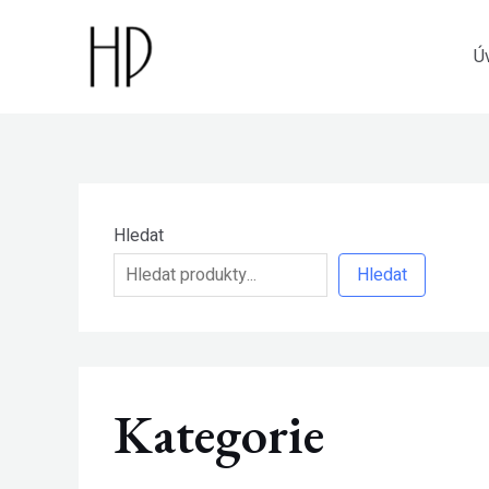
Přeskočit
na
Ú
obsah
Hledat
Hledat
Kategorie