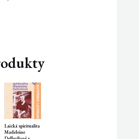
produkty
Laická spiritualita
Madeleine
Delbrêlové s