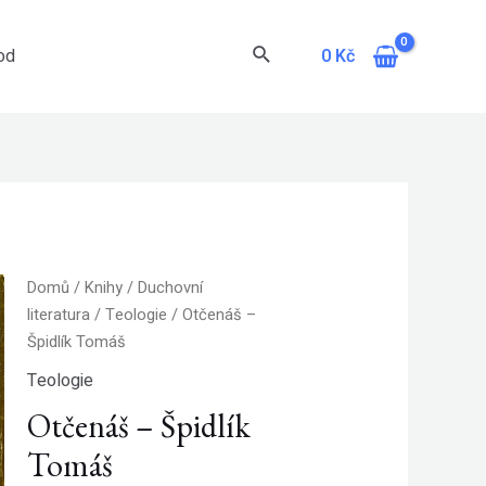
Hledat
0
Kč
od
Domů
/
Knihy
/
Duchovní
literatura
/
Teologie
/ Otčenáš –
Špidlík Tomáš
Teologie
Otčenáš – Špidlík
Tomáš