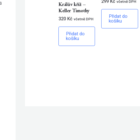
299
Kč
včetně DPH
s
Králův kříž –
Keller Timothy
Přidat do
320
Kč
včetně DPH
košíku
Přidat do
košíku