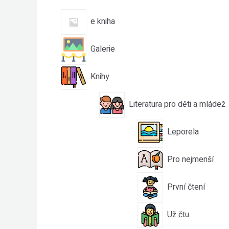
e kniha
Galerie
Knihy
Literatura pro děti a mládež
Leporela
Pro nejmenší
První čtení
Už čtu