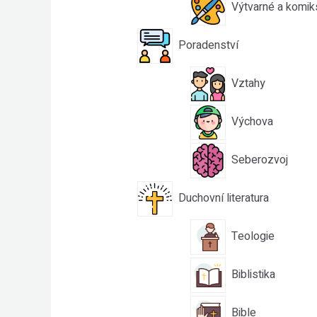
Výtvarné a komik
Poradenství
Vztahy
Výchova
Seberozvoj
Duchovní literatura
Teologie
Biblistika
Bible