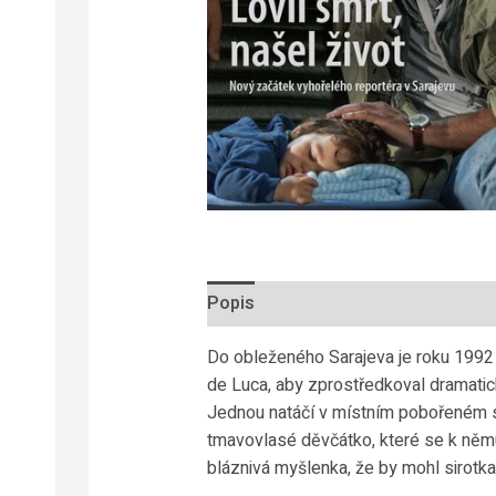
Popis
Do obleženého Sarajeva je roku 1992
de Luca, aby zprostředkoval dramatick
Jednou natáčí v místním pobořeném si
tmavovlasé děvčátko, které se k němu
bláznivá myšlenka, že by mohl sirotk