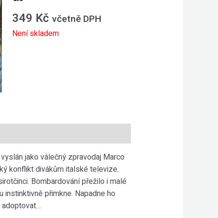
349
Kč
včetně DPH
Není skladem
 vyslán jako válečný zpravodaj Marco
ý konflikt divákům italské televize.
rotčinci. Bombardování přežilo i malé
 instinktivně přimkne. Napadne ho
a adoptovat…