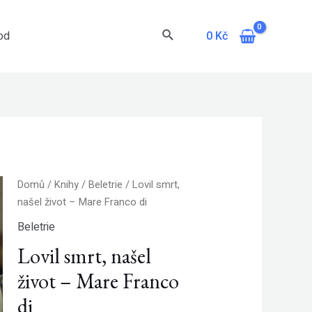
Hledat
0
Kč
od
Domů
/
Knihy
/
Beletrie
/ Lovil smrt,
našel život – Mare Franco di
Beletrie
Lovil smrt, našel
život – Mare Franco
di