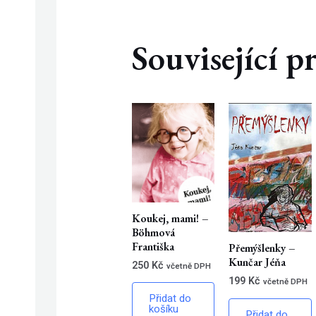
Související 
Koukej, mami! –
Böhmová
Františka
Přemýšlenky –
Kunčar Jéňa
250
Kč
včetně DPH
199
Kč
včetně DPH
Přidat do
košíku
Přidat do