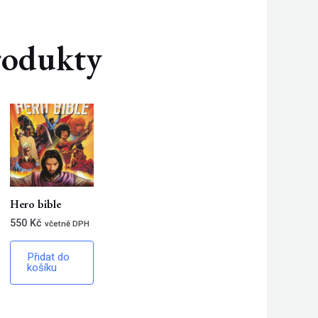
produkty
Hero bible
550
Kč
včetně DPH
Přidat do
košíku