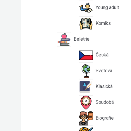
Young adult
Komiks
Beletrie
Česká
Světová
Klasická
Soudobá
Biografie