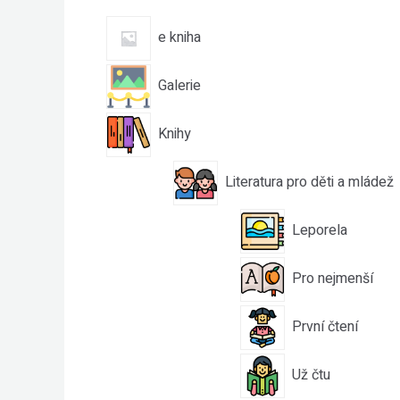
e kniha
Galerie
Knihy
Literatura pro děti a mládež
Leporela
Pro nejmenší
První čtení
Už čtu