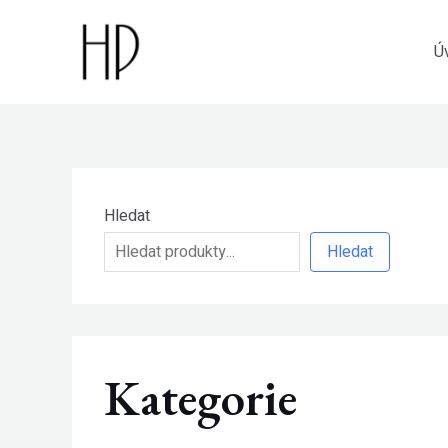
Přeskočit
na
Ú
obsah
Hledat
Hledat
Kategorie