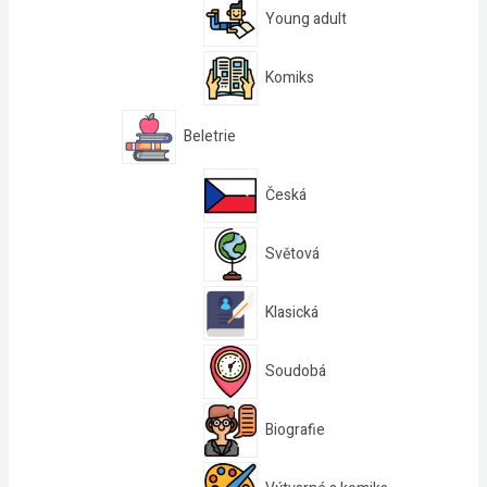
Young adult
Komiks
Beletrie
Česká
Světová
Klasická
Soudobá
Biografie