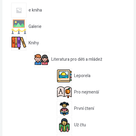
e kniha
Galerie
Knihy
Literatura pro děti a mládež
Leporela
Pro nejmenší
První čtení
Už čtu