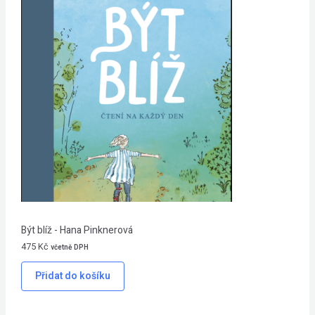
Být blíž - Hana Pinknerová
475
Kč
včetně DPH
Přidat do košíku