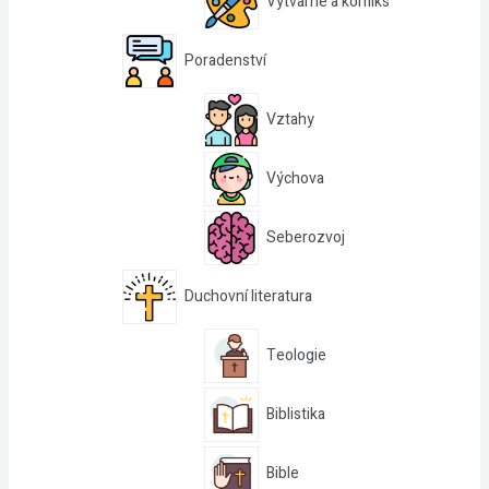
Výtvarné a komiks
Poradenství
Vztahy
Výchova
Seberozvoj
Duchovní literatura
Teologie
Biblistika
Bible