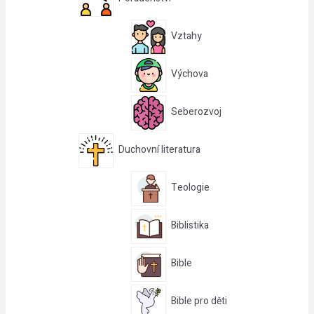
Vztahy
Výchova
Seberozvoj
Duchovní literatura
Teologie
Biblistika
Bible
Bible pro děti