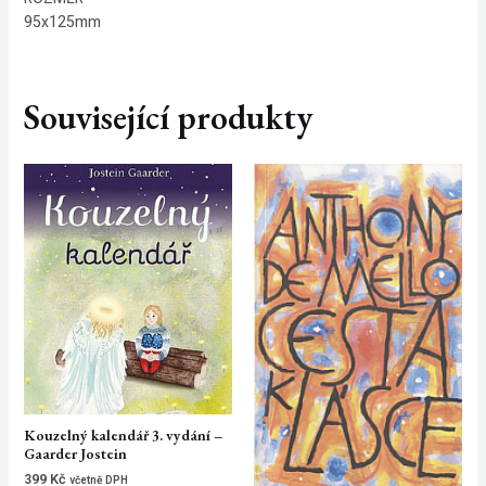
95x125mm
Související produkty
Kouzelný kalendář 3. vydání –
Gaarder Jostein
399
Kč
včetně DPH