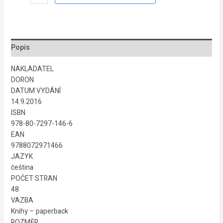
co
máš
rád,
měj
rád,
Popis
co
děláš
NAKLADATEL
množství
DORON
DATUM VYDÁNÍ
14.9.2016
ISBN
978-80-7297-146-6
EAN
9788072971466
JAZYK
čeština
POČET STRAN
48
VAZBA
Knihy – paperback
ROZMĚR