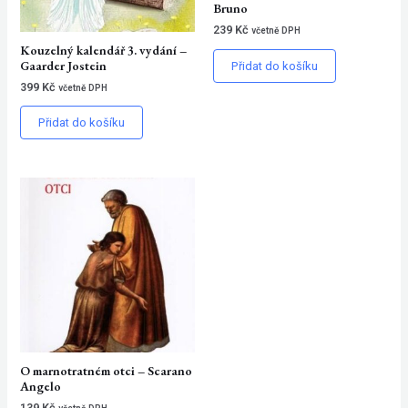
Bruno
239
Kč
včetně DPH
Kouzelný kalendář 3. vydání –
Gaarder Jostein
Přidat do košíku
399
Kč
včetně DPH
Přidat do košíku
O marnotratném otci – Scarano
Angelo
139
Kč