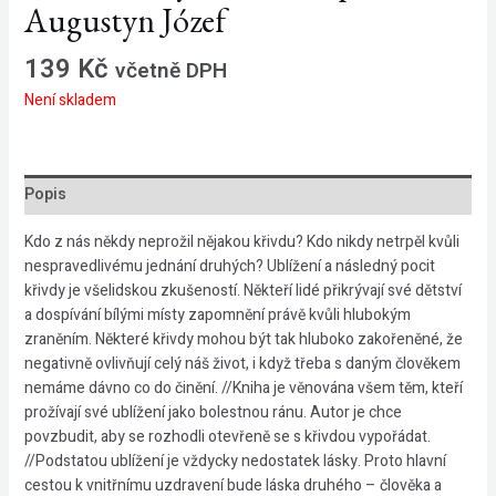
Augustyn Józef
139
Kč
včetně DPH
Není skladem
Popis
Kdo z nás někdy neprožil nějakou křivdu? Kdo nikdy netrpěl kvůli
nespravedlivému jednání druhých? Ublížení a následný pocit
křivdy je všelidskou zkušeností. Někteří lidé přikrývají své dětství
a dospívání bílými místy zapomnění právě kvůli hlubokým
zraněním. Některé křivdy mohou být tak hluboko zakořeněné, že
negativně ovlivňují celý náš život, i když třeba s daným člověkem
nemáme dávno co do činění. //Kniha je věnována všem těm, kteří
prožívají své ublížení jako bolestnou ránu. Autor je chce
povzbudit, aby se rozhodli otevřeně se s křivdou vypořádat.
//Podstatou ublížení je vždycky nedostatek lásky. Proto hlavní
cestou k vnitřnímu uzdravení bude láska druhého – člověka a