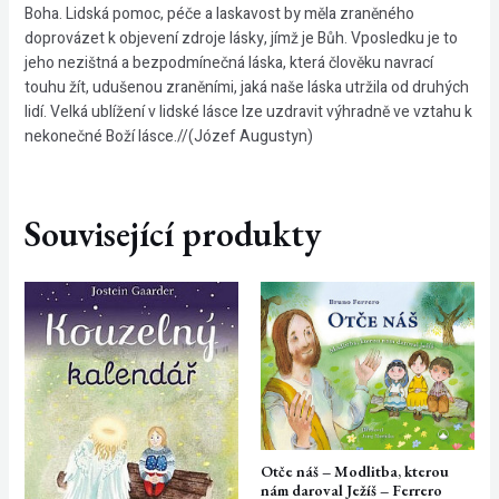
Boha. Lidská pomoc, péče a laskavost by měla zraněného
doprovázet k objevení zdroje lásky, jímž je Bůh. Vposledku je to
jeho nezištná a bezpodmínečná láska, která člověku navrací
touhu žít, udušenou zraněními, jaká naše láska utržila od druhých
lidí. Velká ublížení v lidské lásce lze uzdravit výhradně ve vztahu k
nekonečné Boží lásce.//(Józef Augustyn)
Související produkty
Otče náš – Modlitba, kterou
nám daroval Ježíš – Ferrero