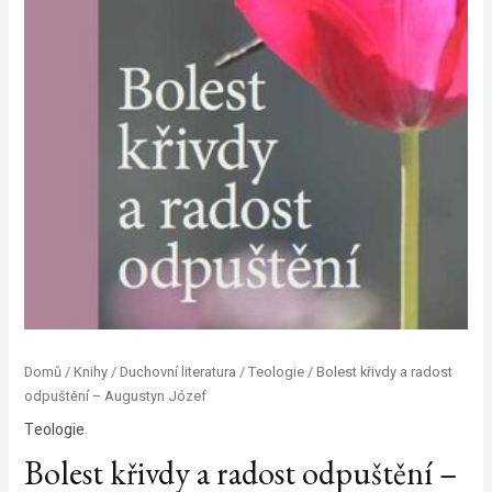
Domů
/
Knihy
/
Duchovní literatura
/
Teologie
/ Bolest křivdy a radost
odpuštění – Augustyn Józef
Teologie
Bolest křivdy a radost odpuštění –